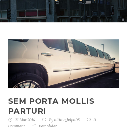
SEM PORTA MOLLIS
PARTURI
21 Mar 2014
By
ultima_bdpu05
0
Comment
Post Slider