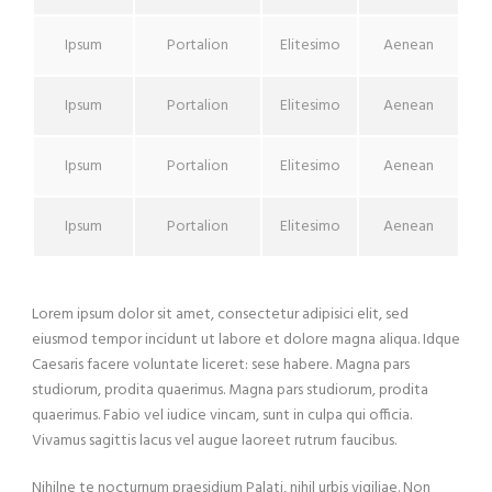
Ipsum
Portalion
Elitesimo
Aenean
Ipsum
Portalion
Elitesimo
Aenean
Ipsum
Portalion
Elitesimo
Aenean
Ipsum
Portalion
Elitesimo
Aenean
Lorem ipsum dolor sit amet, consectetur adipisici elit, sed
eiusmod tempor incidunt ut labore et dolore magna aliqua. Idque
Caesaris facere voluntate liceret: sese habere. Magna pars
studiorum, prodita quaerimus. Magna pars studiorum, prodita
quaerimus. Fabio vel iudice vincam, sunt in culpa qui officia.
Vivamus sagittis lacus vel augue laoreet rutrum faucibus.
Nihilne te nocturnum praesidium Palati, nihil urbis vigiliae. Non