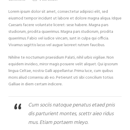
Lorem ipsum dolor sit amet, consectetur adipisici elit, sed
eiusmod tempor incidunt ut labore et dolore magna aliqua. Idque
Caesaris facere voluntate liceret: sese habere. Magna pars
studiorum, prodita quaerimus. Magna pars studiorum, prodita
quaerimus. Fabio vel iudice vincam, sunt in culpa qui officia.
Vivamus sagittis lacus vel augue laoreet rutrum faucibus.
Nihilne te nocturnum praesidium Palati, nihil urbis vigiliae. Non
equidem invideo, miror magis posuere velit aliquet. Qui ipsorum
lingua Celtae, nostra Galli appellantur. Prima luce, cum quibus
mons aliud consensu ab eo. Petierunt uti sibi concilium totius
Galliae in diem certam indicere.
Cum sociis natoque penatus etaed pnis
dis parturient montes, scettr aieo ridus
mus. Etiam portaem mleyo.