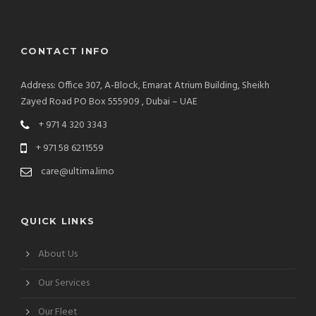
CONTACT INFO
Address: Office 307, A-Block, Emarat Atrium Building, Sheikh
Zayed Road PO Box 555909 , Dubai – UAE
+ 971 4 320 3343
+ 971 58 6211559
care@ultima.limo
QUICK LINKS
About Us
Our Services
Our Fleet