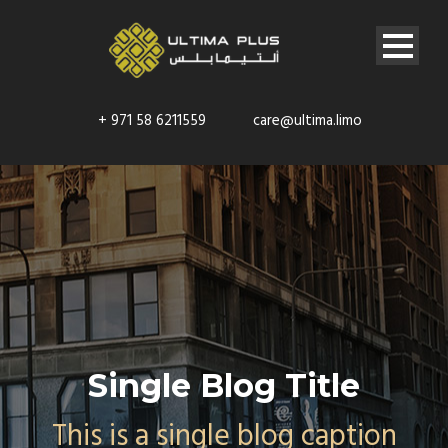
+ 971 58 6211559
care@ultima.limo
Single Blog Title
This is a single blog caption