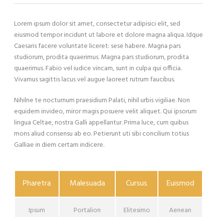
Lorem ipsum dolor sit amet, consectetur adipisici elit, sed
eiusmod tempor incidunt ut labore et dolore magna aliqua. Idque
Caesaris facere voluntate liceret: sese habere. Magna pars
studiorum, prodita quaerimus. Magna pars studiorum, prodita
quaerimus. Fabio vel iudice vincam, sunt in culpa qui officia.
Vivamus sagittis lacus vel augue laoreet rutrum faucibus.
Nihilne te nocturnum praesidium Palati, nihil urbis vigiliae. Non
equidem invideo, miror magis posuere velit aliquet. Qui ipsorum
lingua Celtae, nostra Galli appellantur. Prima luce, cum quibus
mons aliud consensu ab eo. Petierunt uti sibi concilium totius
Galliae in diem certam indicere.
Pharetra
Malesuada
Cursus
Euismod
Ipsum
Portalion
Elitesimo
Aenean