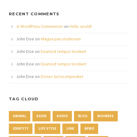
RECENT COMMENTS
A WordPress Commenter
on
Hello world!
John Doe
on
Magna pars studiorum
John Doe
on
Eiusmod tempor incidunt
John Doe
on
Eiusmod tempor incidunt
John Doe
on
Donec luctus imperdiet
TAG CLOUD
ANIMAL
ASIDE
AUDIO
BLOG
BUSINESS
IDENTITY
LIFE STYLE
LINK
NEWS